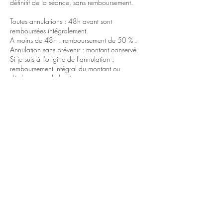
définitif de la séance, sans remboursement.
Toutes annulations : 48h avant sont
remboursées intégralement.
A moins de 48h : remboursement de 50 % .
Annulation sans prévenir : montant conservé.
Si je suis à l'origine de l'annulation :
remboursement intégral du montant ou
déplacement de la séance.
Coordonnées
0663227821
clairepoupard@yahoo.com
9 Impasse Bel air, Saint-Maixent-l'École, France