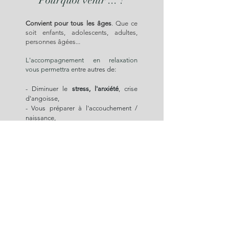
Pourquoi venir ... ?
Convient pour tous les âges
. Que ce
soit enfants, adolescents, adultes,
personnes âgées...
L'accompagnement en relaxation
vous permettra e
ntre autres de:
- Diminuer le
stress, l'anxiété
, crise
d'angoisse,
- Vous préparer à l'accouchement /
naissance,
-
Améliorer le sommeil
,
- Résoudre les problèmes de
confiance en soi,
- Mieux vivre avec l'
hypersensibilité et
la neuroatypie,
- Apaiser le
mental
et l'utiliser
positivement,
- Apprendre à être dans l
'ici et
maintenant
,
- Repérer et
relâcher les tensions
physiques et psychiques,